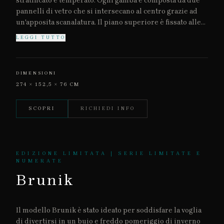
stratificato e temperato. Ogni gamba è composta da due
pannelli di vetro che si intersecano al centro grazie ad
un'apposita scanalatura. Il piano superiore è fissato alle
gambe tramite supporti in acciaio lucido. Il tavolo è
LEGGI TUTTO
composto da due metà per creare così due tavoli
separabili. La retina è caratterizzata dai due iconici
supporti in acciaio lucidato a specchio, a mano.
DIMENSIONI
274 × 152,5 × 76 CM
SCOPRI
RICHIEDI INFO
EDIZIONE LIMITATA | SERIE LIMITATE E
NUMERATE
Brunik
Il modello Brunik è stato ideato per soddisfare la voglia
di divertirsi in un buio e freddo pomeriggio di inverno