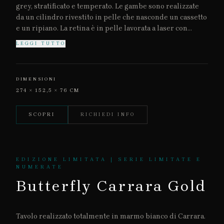
grey, stratificato e temperato. Le gambe sono realizzate
da un cilindro rivestito in pelle che nasconde un cassetto
e un ripiano. La retina è in pelle lavorata a laser con
supporti in acciaio lucidato a specchio manualmente.
LEGGI TUTTO
DIMENSIONI
274 × 152,5 × 76 CM
SCOPRI
RICHIEDI INFO
EDIZIONE LIMITATA | SERIE LIMITATE E
NUMERATE
Butterfly Carrara Gold
Tavolo realizzato totalmente in marmo bianco di Carrara.