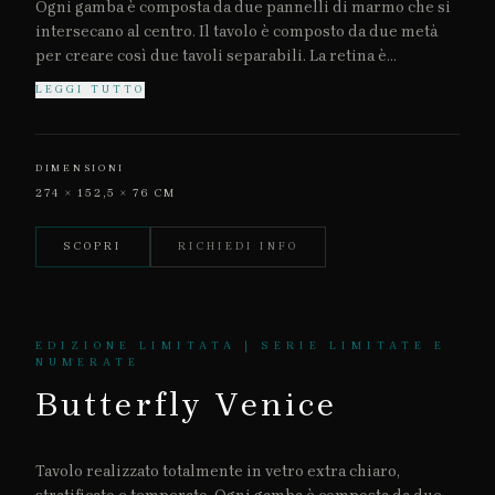
Ogni gamba è composta da due pannelli di marmo che si
intersecano al centro. Il tavolo è composto da due metà
per creare così due tavoli separabili. La retina è
realizzata dai due iconici supporti placcati in oro 24k.
LEGGI TUTTO
Ogni supporto della rete ha una cover placcata oro 24k.
Su richiesta è possibile fornire il piano superiore in
un'unica grande lastra.
DIMENSIONI
274 × 152,5 × 76 CM
SCOPRI
RICHIEDI INFO
EDIZIONE LIMITATA | SERIE LIMITATE E
NUMERATE
Butterfly Venice
Tavolo realizzato totalmente in vetro extra chiaro,