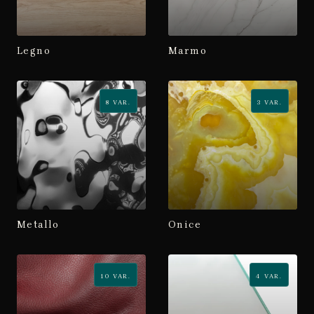
Legno
Marmo
8
VAR.
3
VAR.
Metallo
Onice
10
VAR.
4
VAR.