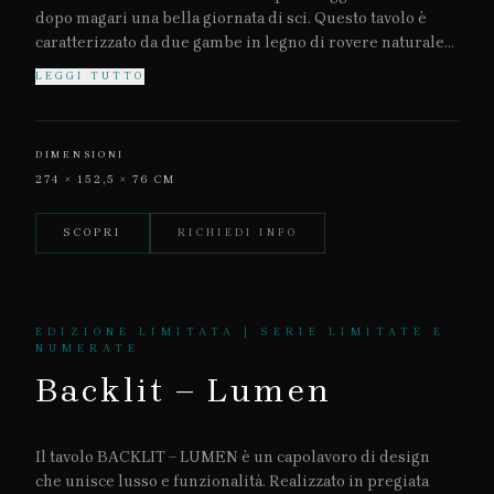
dopo magari una bella giornata di sci. Questo tavolo è
caratterizzato da due gambe in legno di rovere naturale
di forma parallelepipeda, in ogni gamba è presente uno
LEGGI TUTTO
sportello per poter accedere a due ripiani interni divisi
da un vetro in colore dark grey. Il piano del tavolo è
costituito da un ripiano in vetro fissato su una struttura
DIMENSIONI
in acciaio lucidata a specchio a mano.
274 × 152,5 × 76 CM
SCOPRI
RICHIEDI INFO
EDIZIONE LIMITATA | SERIE LIMITATE E
NUMERATE
Backlit – Lumen
Il tavolo BACKLIT – LUMEN è un capolavoro di design
che unisce lusso e funzionalità. Realizzato in pregiata